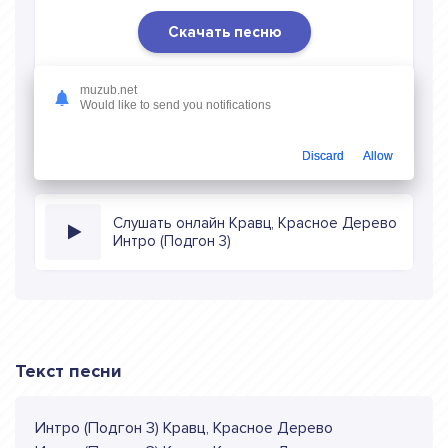
Скачать песню
Скачать песню Кравц, Красное Дерево - Интро
muzub.net
(Подгон 3)
в mp3 (длина: 0:58, качество: 320 кбитс)
Would like to send you notifications
бесплатно или слушать музыку в режиме онлайн
Discard
Allow
Слушать онлайн Кравц, Красное Дерево
Интро (Подгон 3)
Текст песни
Интро (Подгон 3) Кравц, Красное Дерево