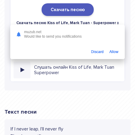
Скачать песню
Скачать песню Kiss of Life, Mark Tuan - Superpower
в
mp3 (длина: 3:06, качество: 320 кбитс) бесплатно или
muzub.net
слушать музыку в режиме онлайн
Would like to send you notifications
Discard
Allow
Слушать онлайн Kiss of Life, Mark Tuan
Superpower
Текст песни
If I nevеr leap, I'll never fly