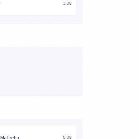
)
3:08
5:08
uMafeeha