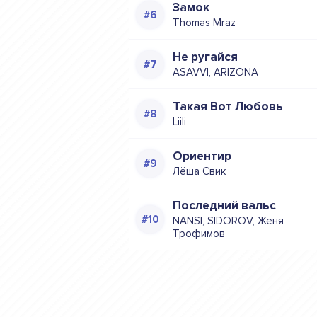
Замок
Thomas Mraz
Не ругайся
ASAVVI, ARIZONA
Такая Вот Любовь
Liili
Ориентир
Лёша Свик
Последний вальс
NANSI, SIDOROV, Женя
Трофимов