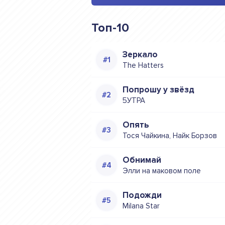
Топ-10
Зеркало
The Hatters
Попрошу у звёзд
5УТРА
Опять
Тося Чайкина, Найк Борзов
Обнимай
Элли на маковом поле
Подожди
Milana Star