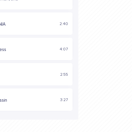
2:40
NIA
4:07
less
2:55
3:27
ssin