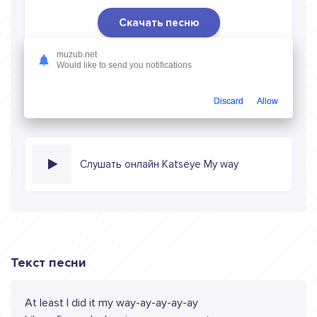
Скачать песню
Скачать песню Katseye - My way
в mp3 (длина: 2:35,
muzub.net
Would like to send you notifications
качество: 320 кбитс) бесплатно или слушать музыку в
режиме онлайн
Discard
Allow
Слушать онлайн Katseye My way
Текст песни
At least I did it my way-ay-ay-ay-ay