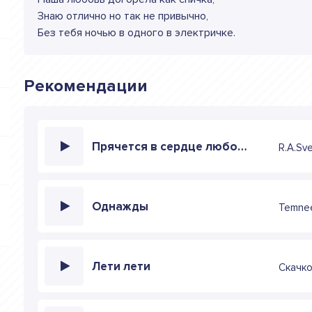
Знаю отлично но так не привычно,
Без тебя ночью в одного в электричке.
Рекомендации
Прячется в сердце любовь
R.A.Sv
Однажды
Temnee
Лети лети
Скачк