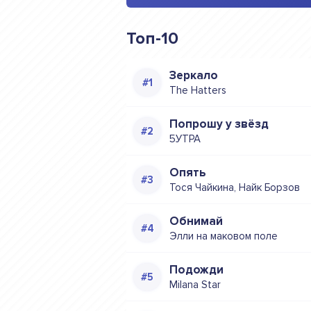
Топ-10
Зеркало
The Hatters
Попрошу у звёзд
5УТРА
Опять
Тося Чайкина, Найк Борзов
Обнимай
Элли на маковом поле
Подожди
Milana Star