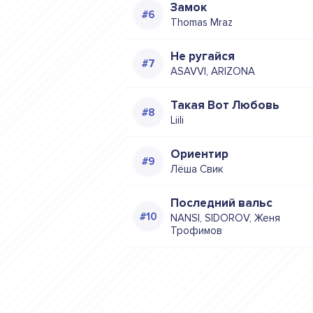
Замок
Thomas Mraz
Не ругайся
ASAVVI, ARIZONA
Такая Вот Любовь
Liili
Ориентир
Лёша Свик
Последний вальс
NANSI, SIDOROV, Женя
Трофимов