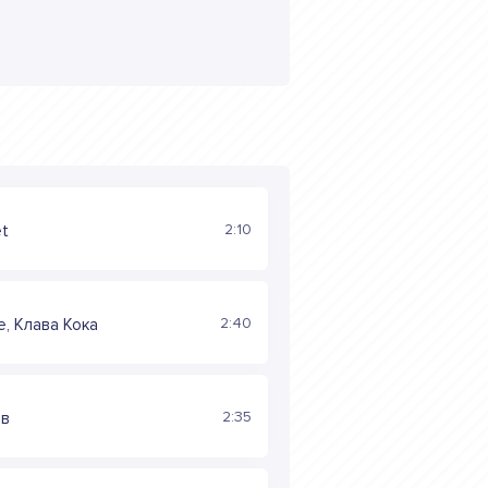
2:10
et
2:40
, Клава Кока
2:35
ов