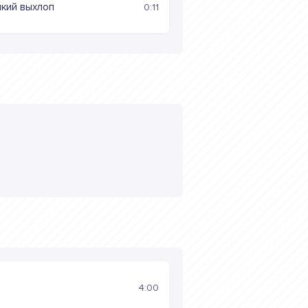
мкий выхлоп
0:11
4:00