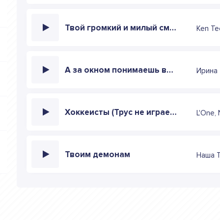
Твой громкий и милый смех
Ken Te
А за окном понимаешь весна за окном
Ирина 
Хоккеисты (Трус не играет в хоккей)
L'One, 
Твоим демонам
Наша 