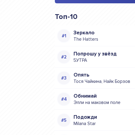
Топ-10
Зеркало
The Hatters
Попрошу у звёзд
5УТРА
Опять
Тося Чайкина, Найк Борзов
Обнимай
Элли на маковом поле
Подожди
Milana Star