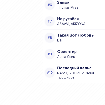
Замок
Thomas Mraz
Не ругайся
ASAVVI, ARIZONA
Такая Вот Любовь
Liili
Ориентир
Лёша Свик
Последний вальс
NANSI, SIDOROV, Женя
Трофимов