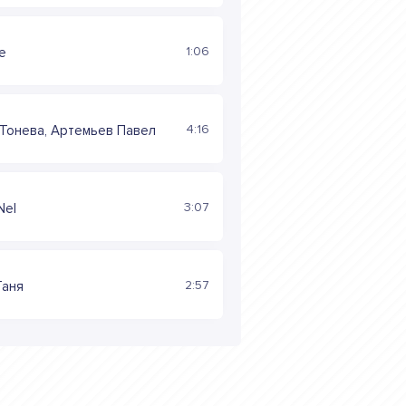
1:06
e
4:16
Тонева, Артемьев Павел
3:07
Nel
2:57
Таня