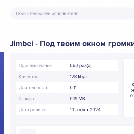
Jimbei - Под твоим окном громк
Прослушиваний:
560 раз(а)
Качество:
128 kbps
Длительность:
0:11
о
0:
Размер:
0.19 MB
Дата релиза:
10 август 2024