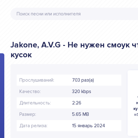
Jakone, A.V.G - Не нужен смоук 
кусок
Прослушиваний:
703 раз(а)
Качество:
320 kbps
Длительность:
2:26
ку
Размер:
5.65 MB
к
Дата релиза:
15 январь 2024