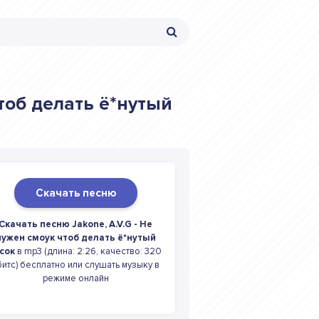
чтоб делать ё*нутый
Скачать песню
Скачать песню Jakone, A.V.G - Не
нужен смоук чтоб делать ё*нутый
сок
в mp3 (длина: 2:26, качество: 320
битс) бесплатно или слушать музыку в
режиме онлайн