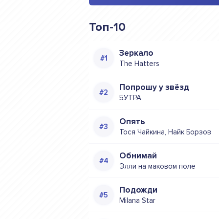
Топ-10
Зеркало
The Hatters
Попрошу у звёзд
5УТРА
Опять
Тося Чайкина, Найк Борзов
Обнимай
Элли на маковом поле
Подожди
Milana Star