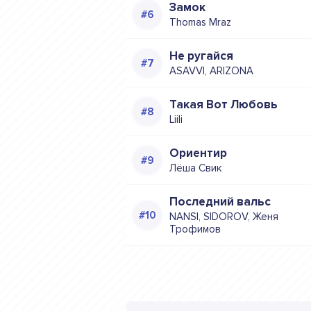
Замок
Thomas Mraz
Не ругайся
ASAVVI, ARIZONA
Такая Вот Любовь
Liili
Ориентир
Лёша Свик
Последний вальс
NANSI, SIDOROV, Женя
Трофимов