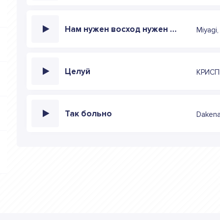
Нам нужен восход нужен добрый вайб
Miyagi
Целуй
КРИСП
Так больно
Daken