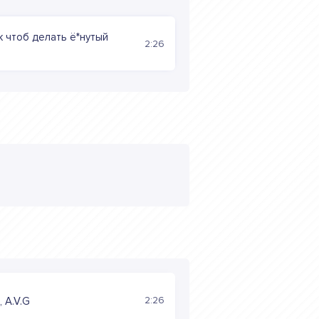
к чтоб делать ё*нутый
2:26
2:26
, A.V.G