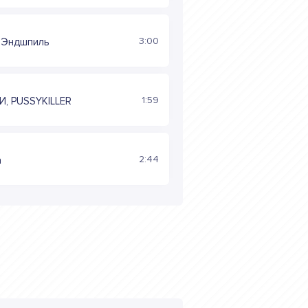
3:00
, Эндшпиль
1:59
И, PUSSYKILLER
2:44
a