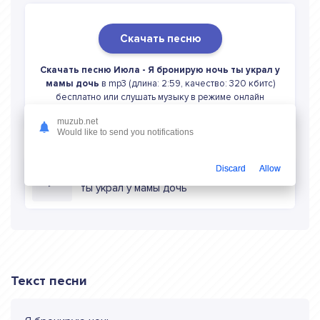
Скачать песню
Скачать песню Июла - Я бронирую ночь ты украл у
мамы дочь
в mp3 (длина: 2:59, качество: 320 кбитс)
бесплатно или слушать музыку в режиме онлайн
muzub.net
Would like to send you notifications
Discard
Allow
Слушать онлайн Июла Я бронирую ночь
ты украл у мамы дочь
Текст песни