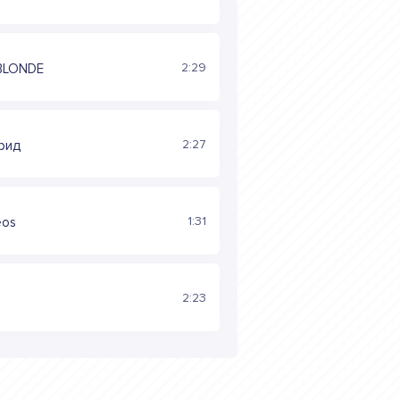
2:29
BLONDE
2:27
рид
1:31
Leos
2:23