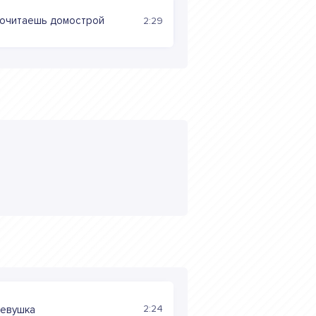
рочитаешь домострой
2:29
2:24
девушка