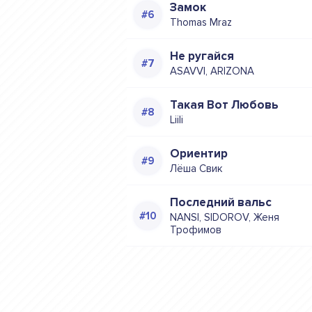
Замок
Thomas Mraz
Не ругайся
ASAVVI, ARIZONA
Такая Вот Любовь
Liili
Ориентир
Лёша Свик
Последний вальс
NANSI, SIDOROV, Женя
Трофимов