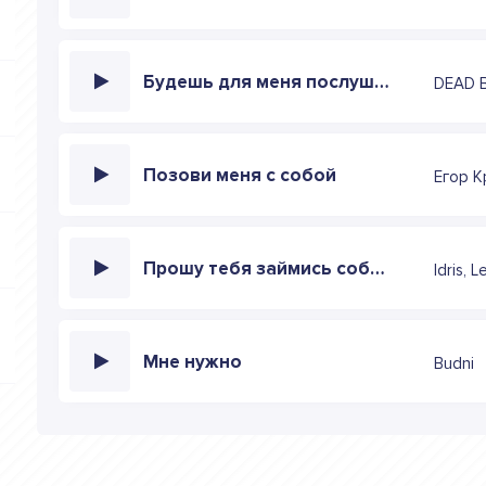
Будешь для меня послушной ты красавицей женой
DEAD 
Позови меня с собой
Егор К
Прошу тебя займись собой
Idris, 
Мне нужно
Budni