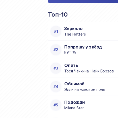
Топ-10
Зеркало
The Hatters
Попрошу у звёзд
5УТРА
Опять
Тося Чайкина, Найк Борзов
Обнимай
Элли на маковом поле
Подожди
Milana Star