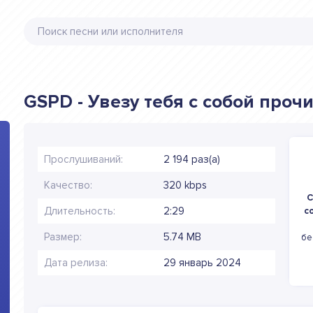
GSPD - Увезу тебя с собой про
Прослушиваний:
2 194 раз(а)
Качество:
320 kbps
С
Длительность:
2:29
с
Размер:
5.74 MB
бе
Дата релиза:
29 январь 2024