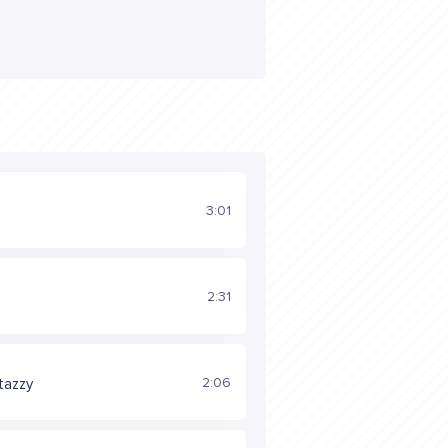
3:01
2:31
2:06
tazzy