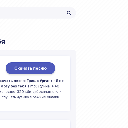
бя
Скачать песню
качать песню Гриша Ургант - Я не
могу без тебя
в mp3 (длина: 4:40,
качество: 320 кбитс) бесплатно или
слушать музыку в режиме онлайн