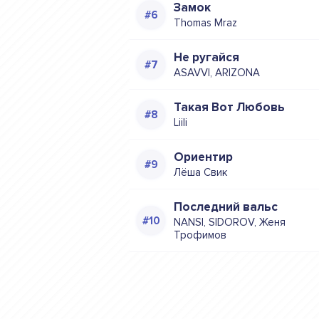
Замок
Thomas Mraz
Не ругайся
ASAVVI, ARIZONA
Такая Вот Любовь
Liili
Ориентир
Лёша Свик
Последний вальс
NANSI, SIDOROV, Женя
Трофимов