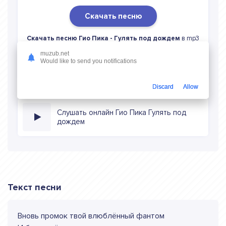
Скачать песню
Скачать песню Гио Пика - Гулять под дождем
в mp3
(длина: 1:09, качество: 320 кбитс) бесплатно или слушать
muzub.net
музыку в режиме онлайн
Would like to send you notifications
Discard
Allow
Слушать онлайн Гио Пика Гулять под
дождем
Текст песни
Вновь промок твой влюблённый фантом