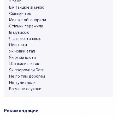
Її темп
Він танцює зі мною
Скільки тем
Ми вже обговорили
Стільки пережили
Із музикою
Я співаю, танцюю
Нові ноти
Як новий етап
Які ж ми ідіоти
Що жили не так
Як пророчили Боги
Не по тим дорогам
Не туди пішли
Бо ми не слухали
Рекомендации