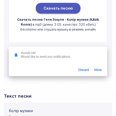
Скачать песню
Скачать песню Геля Зозуля - Колір музики (KAVA
Remix)
в mp3 (длина: 3:05, качество: 320 кбитс)
бесплатно или слушать музыку в режиме онлайн
muzub.net
Would like to send you notifications
Слушать онлайн Геля Зозуля Колір
музики (KAVA Remix)
Discard
Allow
Текст песни
Колір музики