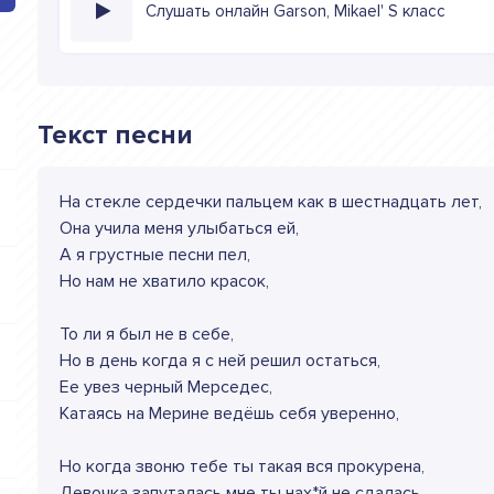
Слушать онлайн Garson, Mikael' S класс
Текст песни
На стекле сердечки пальцем как в шестнадцать лет,
Она учила меня улыбаться ей,
А я грустные песни пел,
Но нам не хватило красок,
То ли я был не в себе,
Но в день когда я с ней решил остаться,
Ее увез черный Мерседес,
Катаясь на Мерине ведёшь себя уверенно,
Но когда звоню тебе ты такая вся прокурена,
Девочка запуталась мне ты нах*й не сдалась,