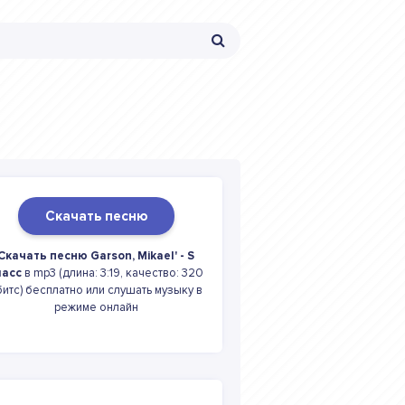
Скачать песню
Скачать песню Garson, Mikael' - S
ласс
в mp3 (длина: 3:19, качество: 320
битс) бесплатно или слушать музыку в
режиме онлайн