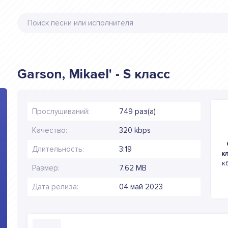
Garson, Mikael' - S класс
Прослушиваний:
749 раз(а)
Качество:
320 kbps
Длительность:
3:19
к
к
Размер:
7.62 MB
Дата релиза:
04 май 2023