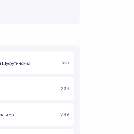
3:41
л Шуфутинский
2:34
3:49
альтер