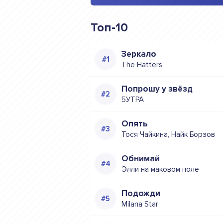
Топ-10
Зеркало
The Hatters
Попрошу у звёзд
5УТРА
Опять
Тося Чайкина, Найк Борзов
Обнимай
Элли на маковом поле
Подожди
Milana Star