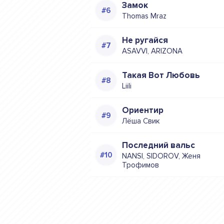
Замок
Thomas Mraz
Не ругайся
ASAVVI, ARIZONA
Такая Вот Любовь
Liili
Ориентир
Лёша Свик
Последний вальс
NANSI, SIDOROV, Женя
Трофимов