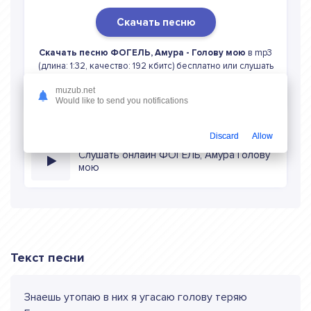
Скачать песню
Скачать песню ФОГЕЛЬ, Амура - Голову мою
в mp3
(длина: 1:32, качество: 192 кбитс) бесплатно или слушать
музыку в режиме онлайн
muzub.net
Would like to send you notifications
Discard
Allow
Слушать онлайн ФОГЕЛЬ, Амура Голову
мою
Текст песни
Знаешь утопаю в них я угасаю голову теряю