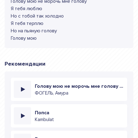
Голову мою не морочь мне голову
Я тебя люблю
Но с тобой так холодно
Я тебя терплю
Но на пьяную голову
Голову мою
Рекомендации
Голову мою не морочь мне голову я тебя люблю
ФОГЕЛЬ, Амура
Попса
Kambulat