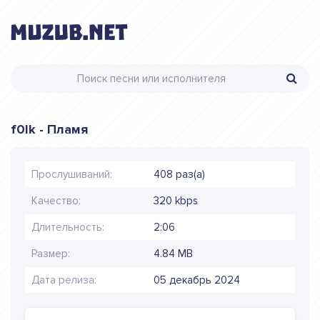
f0lk - Пламя
Прослушиваний:
408 раз(а)
Качество:
320 kbps
Длительность:
2:06
Размер:
4.84 MB
Дата релиза:
05 декабрь 2024