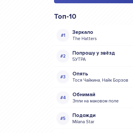
Топ-10
Зеркало
The Hatters
Попрошу у звёзд
5УТРА
Опять
Тося Чайкина, Найк Борзов
Обнимай
Элли на маковом поле
Подожди
Milana Star