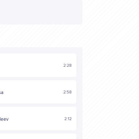
2:28
н
2:58
sa
2:12
aleev