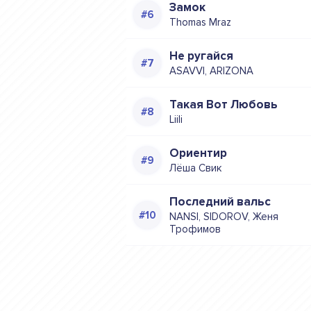
Замок
Thomas Mraz
Не ругайся
ASAVVI, ARIZONA
Такая Вот Любовь
Liili
Ориентир
Лёша Свик
Последний вальс
NANSI, SIDOROV, Женя
Трофимов