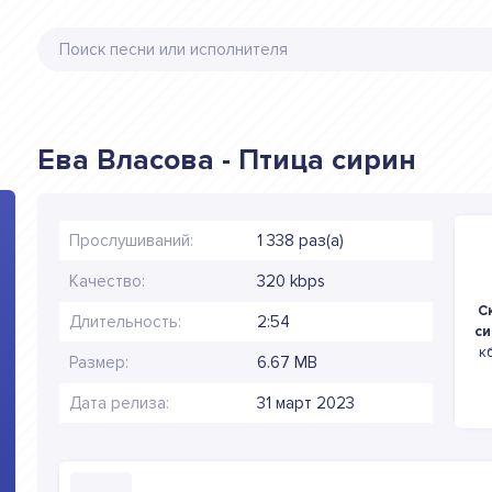
Ева Власова - Птица сирин
Прослушиваний:
1 338 раз(а)
Качество:
320 kbps
С
Длительность:
2:54
си
к
Размер:
6.67 MB
Дата релиза:
31 март 2023