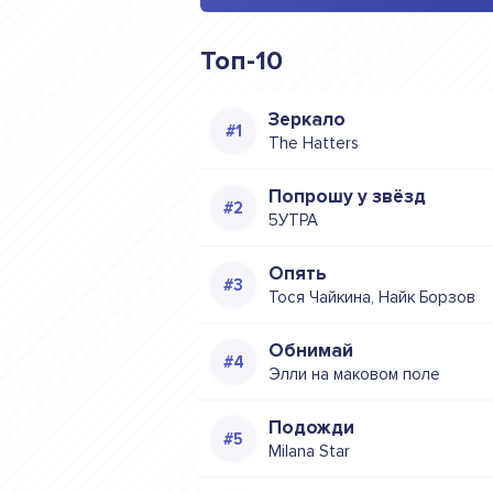
Топ-10
Зеркало
The Hatters
Попрошу у звёзд
5УТРА
Опять
Тося Чайкина, Найк Борзов
Обнимай
Элли на маковом поле
Подожди
Milana Star