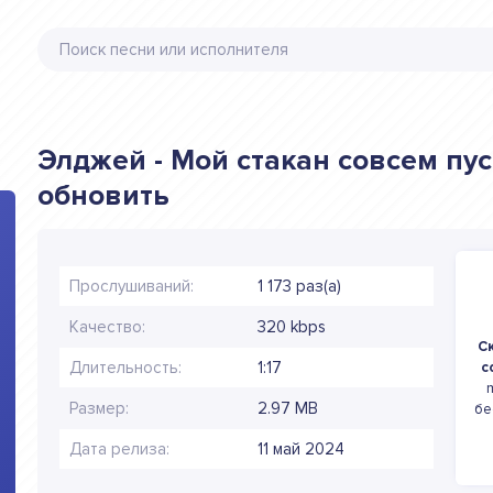
Элджей - Мой стакан совсем пус
обновить
Прослушиваний:
1 173 раз(а)
Качество:
320 kbps
С
Длительность:
1:17
с
m
Размер:
2.97 MB
бе
Дата релиза:
11 май 2024