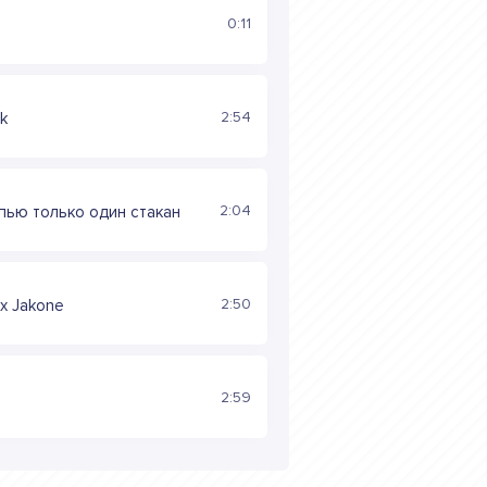
0:11
2:54
k
2:04
пью только один стакан
2:50
x Jakone
2:59