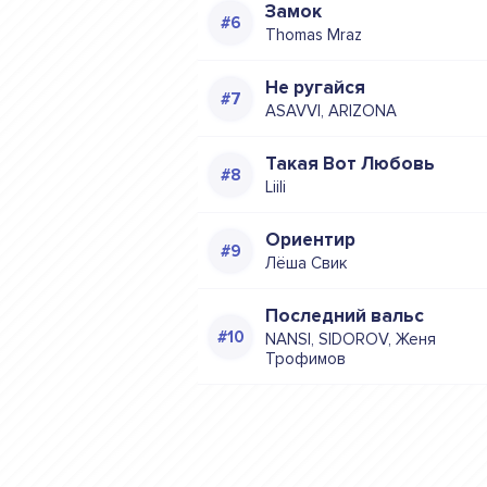
Замок
Thomas Mraz
Не ругайся
ASAVVI, ARIZONA
Такая Вот Любовь
Liili
Ориентир
Лёша Свик
Последний вальс
NANSI, SIDOROV, Женя
Трофимов