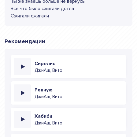
Ты же знаешь больше не вернусь
Все что было сжигали дотла
Сжигали сжигали
Рекомендации
Сирелис
ДжиАш, Вито
Ревную
ДжиАш, Вито
Хабиби
ДжиАш, Вито