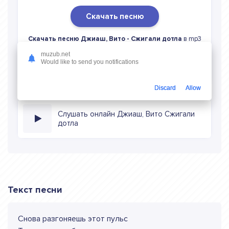
Скачать песню
Скачать песню Джиаш, Вито - Сжигали дотла
в mp3
(длина: 2:38, качество: 320 кбитс) бесплатно или слушать
muzub.net
музыку в режиме онлайн
Would like to send you notifications
Discard
Allow
Слушать онлайн Джиаш, Вито Сжигали
дотла
Текст песни
Снова разгоняешь этот пульс