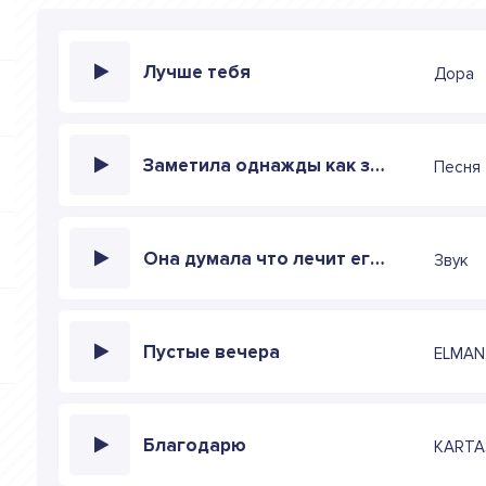
Лучше тебя
Дора
Заметила однажды как зимой кусты сирени (speed up)
Песня
Она думала что лечит его и не заметила как влюбилась
Звук
Пустые вечера
ELMAN
Благодарю
KART