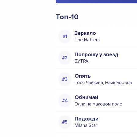
Топ-10
Зеркало
The Hatters
Попрошу у звёзд
5УТРА
Опять
Тося Чайкина, Найк Борзов
Обнимай
Элли на маковом поле
Подожди
Milana Star