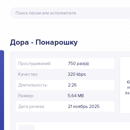
Дора - Понарошку
Прослушиваний:
750 раз(а)
Качество:
320 kbps
С
Длительность:
2:26
m
бе
Размер:
5.64 MB
Дата релиза:
21 ноябрь 2025