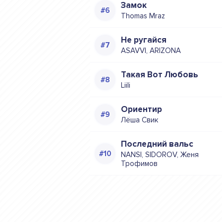
Замок
Thomas Mraz
Не ругайся
ASAVVI, ARIZONA
Такая Вот Любовь
Liili
Ориентир
Лёша Свик
Последний вальс
NANSI, SIDOROV, Женя
Трофимов