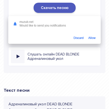
Скачать песню
Скачать песню DEAD BLONDE - Адреналиновый
muzub.net
укол
в mp3 (длина: 2:29, качество: 320 кбитс) бесплатно
Would like to send you notifications
или слушать музыку в режиме онлайн
Discard
Allow
Слушать онлайн DEAD BLONDE
Адреналиновый укол
Текст песни
Адреналиновый укол DEAD BLONDE