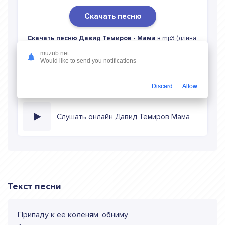
Скачать песню
Скачать песню Давид Темиров - Мама
в mp3 (длина:
3:55, качество: 320 кбитс) бесплатно или слушать музыку
muzub.net
в режиме онлайн
Would like to send you notifications
Discard
Allow
Слушать онлайн Давид Темиров Мама
Текст песни
Припаду к ее коленям, обниму