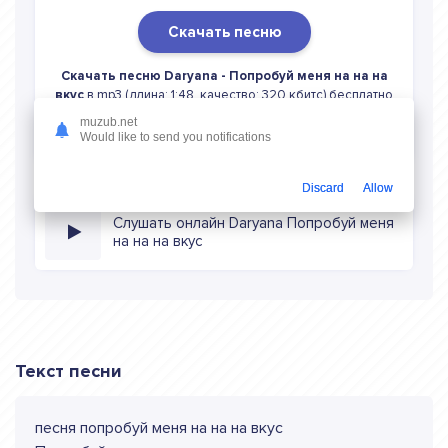
Скачать песню
Скачать песню Daryana - Попробуй меня на на на
вкус
в mp3 (длина: 1:48, качество: 320 кбитс) бесплатно
или слушать музыку в режиме онлайн
muzub.net
Would like to send you notifications
Discard
Allow
Слушать онлайн Daryana Попробуй меня
на на на вкус
Текст песни
песня попробуй меня на на на вкус