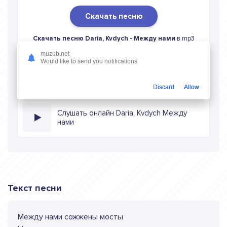
Скачать песню
Скачать песню Daria, Kvdych - Между нами
в mp3
(длина: 1:52, качество: 320 кбитс) бесплатно или слушать
muzub.net
музыку в режиме онлайн
Would like to send you notifications
Discard
Allow
Слушать онлайн Daria, Kvdych Между
нами
Текст песни
Между нами сожжены мосты