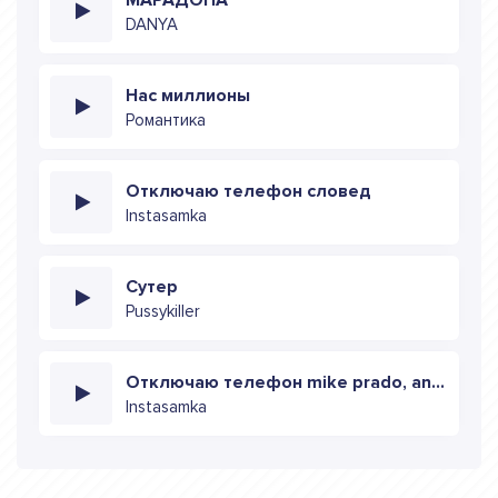
DANYA
Нас миллионы
Романтика
Отключаю телефон слoвед
Instasamka
Сутер
Pussykiller
Отключаю телефон mike prado, anton rudd, sdob radio
Instasamka