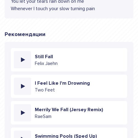
You let your tears rain down on me
Whenever I touch your slow turning pain
Рекомендации
Still Fall
Felix Jaehn
I Feel Like I'm Drowning
Two Feet
Merrily We Fall (Jersey Remix)
RaeSam
Swimming Pools (Sped Up)