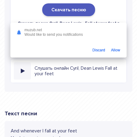
Скачать песню
Скачать песню Cyril, Dean Lewis - Fall at your feet
в
mp3 (длина: 2:24, качество: 320 кбитс) бесплатно или
muzub.net
Would like to send you notifications
слушать музыку в режиме онлайн
Discard
Allow
Слушать онлайн Cyril, Dean Lewis Fall at
your feet
Текст песни
And whenever I fall at your feet