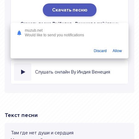
Скачать песню
Скачать песню By Индия - Венеция
в mp3 (длина:
0:52, качество: 320 кбитс) бесплатно или слушать музыку
muzub.net
Would like to send you notifications
в режиме онлайн
Discard
Allow
Слушать онлайн By Индия Венеция
Текст песни
Там где нет души и сердция