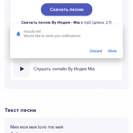
Скачать песню
Скачать песню By Индия - Mia
в mp3 (длина: 2:11,
качество: 320 кбитс) бесплатно или слушать музыку в
muzub.net
режиме онлайн
Would like to send you notifications
Discard
Allow
Слушать онлайн By Индия Mia
Текст песни
Мия моя мия love me мия