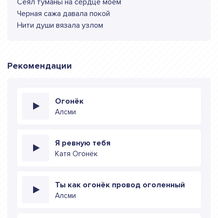
Сеял туманы на сердце моем
Черная сажа давала покой
Нити души вязала узлом
Рекомендации
Огонёк
Алсми
Я ревную тебя
Катя Огонёк
Ты как огонёк провод оголенный
Алсми