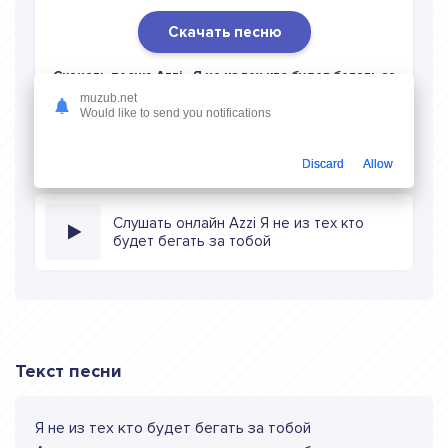
Скачать песню
Скачать песню Azzi - Я не из тех кто будет бегать за
тобой
в mp3 (длина: 2:13, качество: 320 кбитс) бесплатно
muzub.net
Would like to send you notifications
или слушать музыку в режиме онлайн
Discard
Allow
Слушать онлайн Azzi Я не из тех кто
будет бегать за тобой
Текст песни
Я не из тех кто будет бегать за тобой