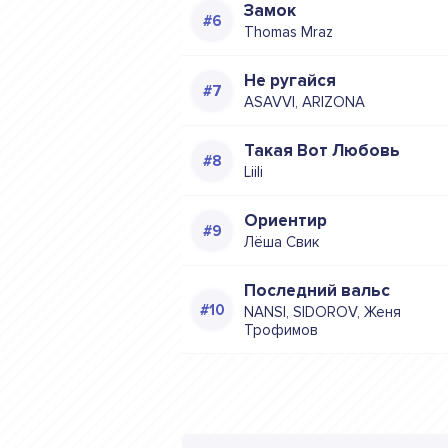
Замок
Thomas Mraz
Не ругайся
ASAVVI, ARIZONA
Такая Вот Любовь
Liili
Ориентир
Лёша Свик
Последний вальс
NANSI, SIDOROV, Женя
Трофимов