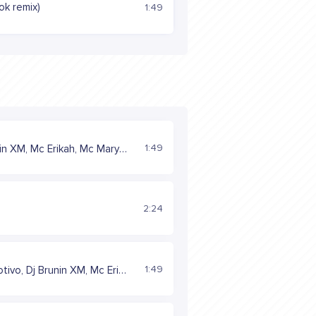
k remix)
1:49
1:49
Dj Brunin XM, Mc Erikah, Mc Mary Maii
2:24
1:49
Automotivo, Dj Brunin XM, Mc Erikah, Mc Mary Maii