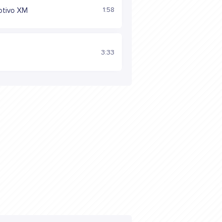
1:58
otivo XM
3:33