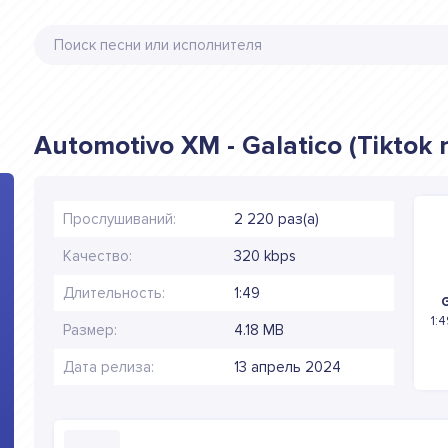
Automotivo XM - Galatico (Tiktok 
Прослушиваний:
2 220 раз(а)
Качество:
320 kbps
Длительность:
1:49
G
1:
Размер:
4.18 MB
Дата релиза:
13 апрель 2024