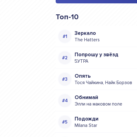
Топ-10
Зеркало
The Hatters
Попрошу у звёзд
5УТРА
Опять
Тося Чайкина, Найк Борзов
Обнимай
Элли на маковом поле
Подожди
Milana Star