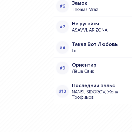
Замок
Thomas Mraz
Не ругайся
ASAVVI, ARIZONA
Такая Вот Любовь
Liili
Ориентир
Лёша Свик
Последний вальс
NANSI, SIDOROV, Женя
Трофимов