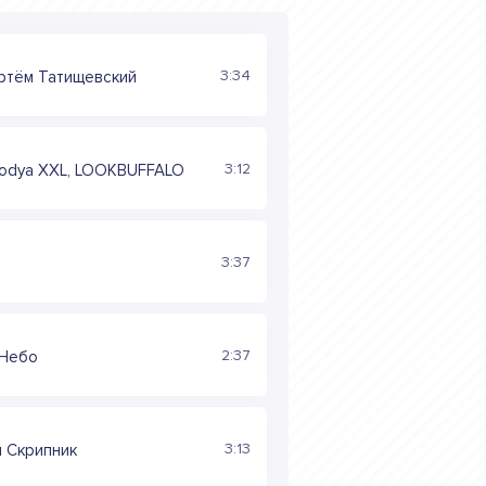
3:34
ртём Татищевский
3:12
lodya XXL, LOOKBUFFALO
3:37
2:37
 Небо
3:13
 Скрипник