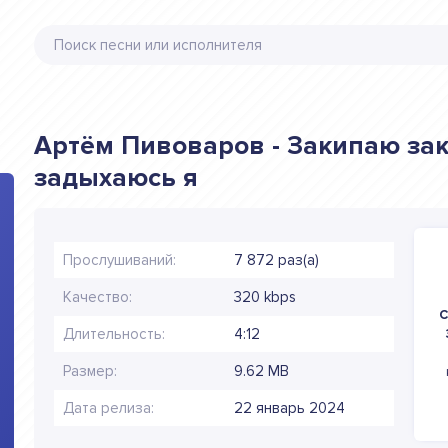
Артём Пивоваров - Закипаю за
задыхаюсь я
Прослушиваний:
7 872 раз(а)
Качество:
320 kbps
С
Длительность:
4:12
Размер:
9.62 MB
Дата релиза:
22 январь 2024