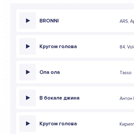
BRONNI
ARS, А
Кругом голова
84, Vo
Ола ола
Tasso
В бокале джина
Антон
Кругом голова
Кирилл