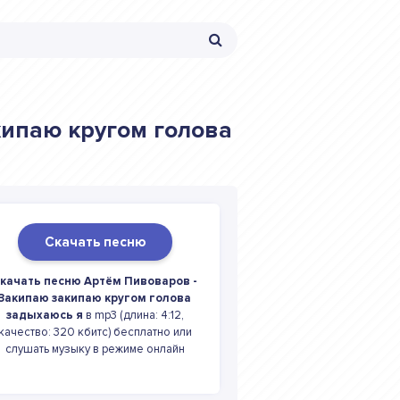
кипаю кругом голова
Скачать песню
качать песню Артём Пивоваров -
Закипаю закипаю кругом голова
задыхаюсь я
в mp3 (длина: 4:12,
качество: 320 кбитс) бесплатно или
слушать музыку в режиме онлайн