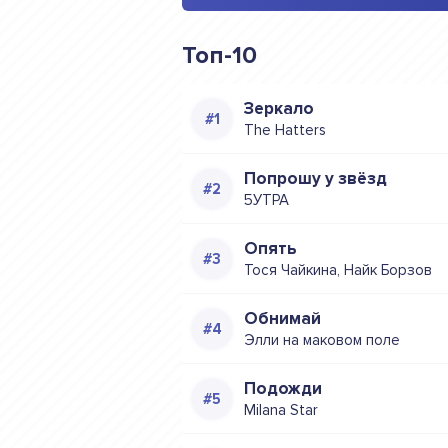
Топ-10
Зеркало
The Hatters
Попрошу у звёзд
5УТРА
Опять
Тося Чайкина, Найк Борзов
Обнимай
Элли на маковом поле
Подожди
Milana Star