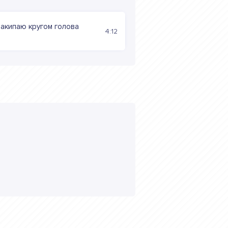
акипаю кругом голова
4:12