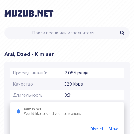
Arsi, Dzed - Kim sen
Прослушиваний:
2 085 раз(а)
Качество:
320 kbps
Длительность:
0:31
Размер:
1.21 MB
muzub.net
Would like to send you notifications
Дата релиза:
31 июль 2024
Discard
Allow