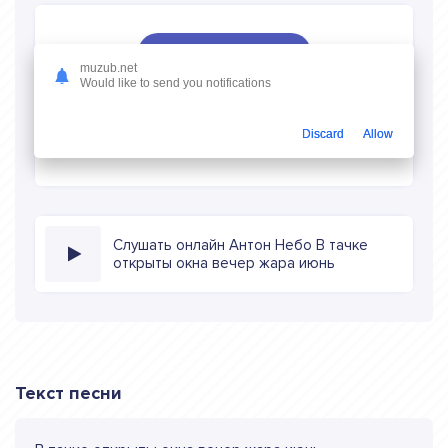
Скачать песню
muzub.net
Would like to send you notifications
Скачать песню Антон Небо - В тачке открыты окна
вечер жара июнь
в mp3 (длина: 0:34, качество: 320
Discard
Allow
кбитс) бесплатно или слушать музыку в режиме онлайн
Слушать онлайн Антон Небо В тачке
открыты окна вечер жара июнь
Текст песни