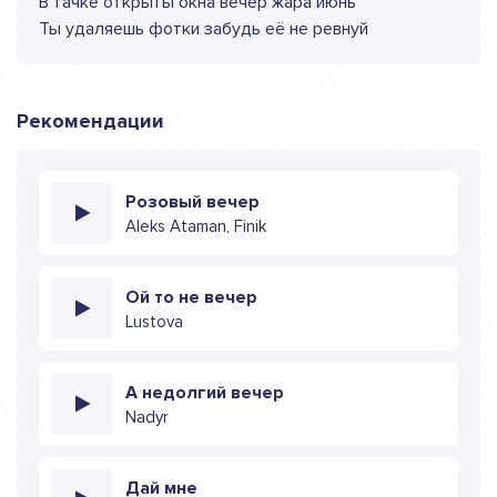
В тачке открыты окна вечер жара июнь
Ты удаляешь фотки забудь её не ревнуй
Рекомендации
Розовый вечер
Aleks Ataman, Finik
Ой то не вечер
Lustova
А недолгий вечер
Nadyr
Дай мне