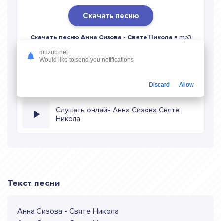
Скачать песню
Скачать песню Анна Сизова - Святе Никола
в mp3
(длина: 3:36, качество: 320 кбитс) бесплатно или слушать
muzub.net
музыку в режиме онлайн
Would like to send you notifications
Discard
Allow
Слушать онлайн Анна Сизова Святе
Никола
Текст песни
Анна Сизова - Святе Никола