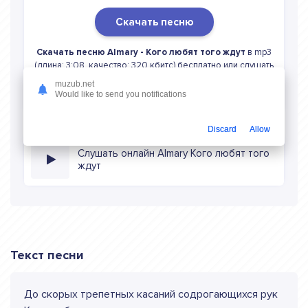
Скачать песню
Скачать песню Almary - Кого любят того ждут
в mp3
(длина: 3:08, качество: 320 кбитс) бесплатно или слушать
музыку в режиме онлайн
muzub.net
Would like to send you notifications
Discard
Allow
Слушать онлайн Almary Кого любят того
ждут
Текст песни
До скорых трепетных касаний содрогающихся рук