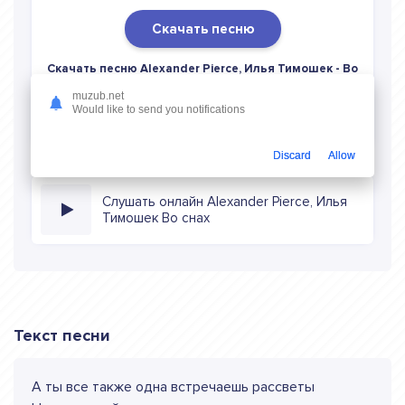
Скачать песню
Скачать песню Alexander Pierce, Илья Тимошек - Во
снах
в mp3 (длина: 4:00, качество: 320 кбитс) бесплатно
muzub.net
или слушать музыку в режиме онлайн
Would like to send you notifications
Discard
Allow
Слушать онлайн Alexander Pierce, Илья
Тимошек Во снах
Текст песни
А ты все также одна встречаешь рассветы