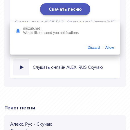
Скачать песню
Скачать песню ALEX, RUS - Скучаю
в mp3 (длина: 2:45,
качество: 320 кбитс) бесплатно или слушать музыку в
muzub.net
Would like to send you notifications
режиме онлайн
Discard
Allow
Слушать онлайн ALEX, RUS Скучаю
Текст песни
Алекс, Рус - Скучаю