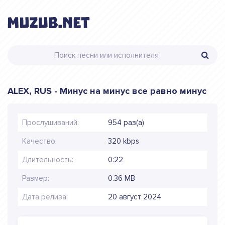
ALEX, RUS - Минус на минус все равно минус
Прослушиваний:
954 раз(а)
Качество:
320 kbps
Длительность:
0:22
Размер:
0.36 MB
Дата релиза:
20 август 2024