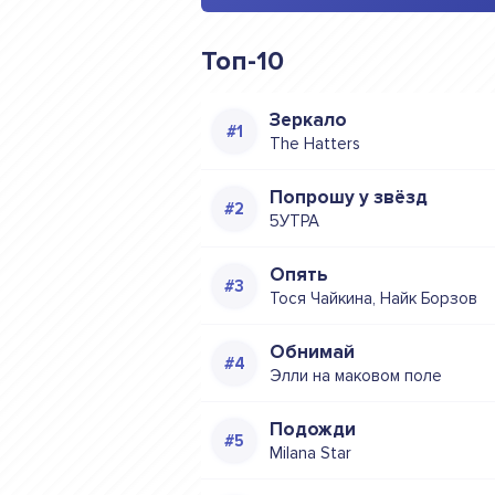
Топ-10
Зеркало
The Hatters
Попрошу у звёзд
5УТРА
Опять
Тося Чайкина, Найк Борзов
Обнимай
Элли на маковом поле
Подожди
Milana Star