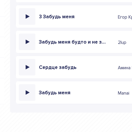
3 Забудь меня
Егор К
Забудь меня будто и не знала
2lup
Сердце забудь
Амина
Забудь меня
Manai