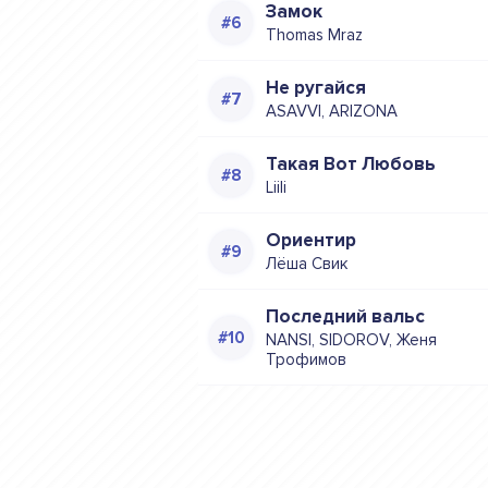
Замок
Thomas Mraz
Не ругайся
ASAVVI, ARIZONA
Такая Вот Любовь
Liili
Ориентир
Лёша Свик
Последний вальс
NANSI, SIDOROV, Женя
Трофимов