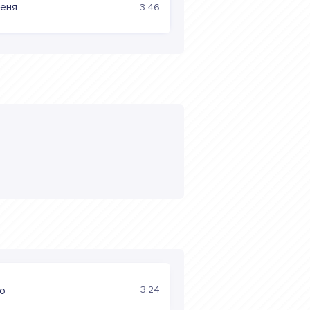
меня
3:46
3:24
no