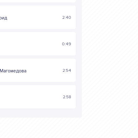
2:40
рид
0:49
2:54
 Магомедова
2:58