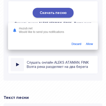
Скачать песню
Скачать песню ALEKS ATAMAN, FINIK - Волга река
разделяет на два берега
в mp3 (длина: 1:42, качество:
muzub.net
Would like to send you notifications
320 кбитс) бесплатно или слушать музыку в режиме
онлайн
Discard
Allow
Слушать онлайн ALEKS ATAMAN, FINIK
Волга река разделяет на два берега
Текст песни