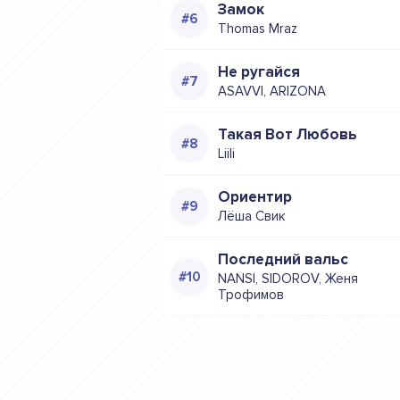
Замок
Thomas Mraz
Не ругайся
ASAVVI, ARIZONA
Такая Вот Любовь
Liili
Ориентир
Лёша Свик
Последний вальс
NANSI, SIDOROV, Женя
Трофимов