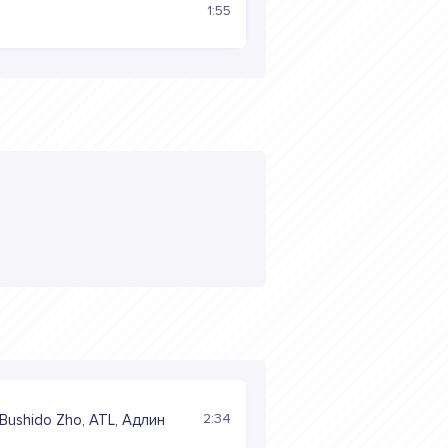
1:55
2:34
 Bushido Zho, ATL, Адлин