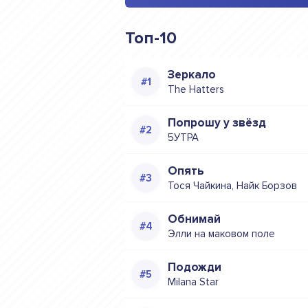
Топ-10
Зеркало
The Hatters
Попрошу у звёзд
5УТРА
Опять
Тося Чайкина, Найк Борзов
Обнимай
Элли на маковом поле
Подожди
Milana Star