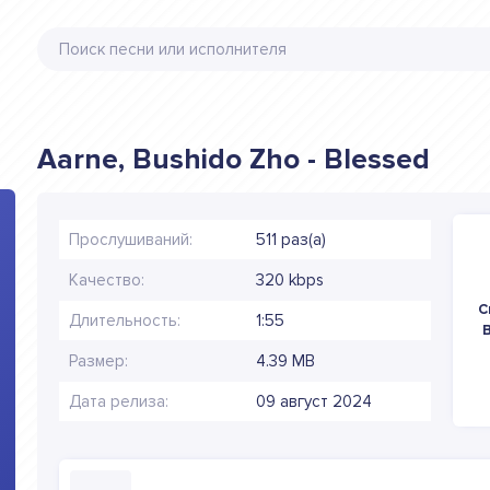
Aarne, Bushido Zho - Blessed
Прослушиваний:
511 раз(а)
Качество:
320 kbps
С
Длительность:
1:55
B
Размер:
4.39 MB
Дата релиза:
09 август 2024