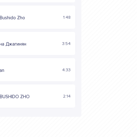
1:48
 Bushido Zho
3:54
на Джагинян
4:33
an
2:14
, BUSHIDO ZHO