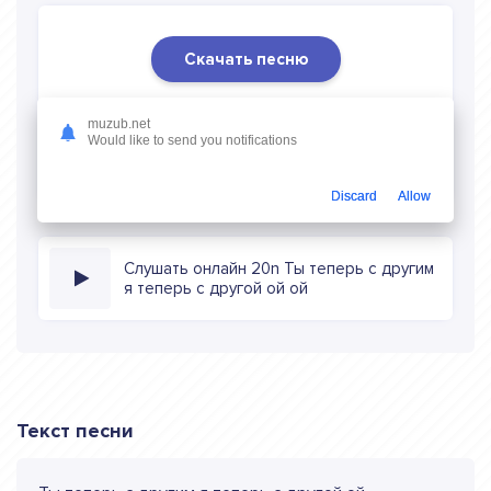
Скачать песню
Скачать песню 20n - Ты теперь с другим я теперь с
muzub.net
другой ой ой
в mp3 (длина: 2:41, качество: 320 кбитс)
Would like to send you notifications
бесплатно или слушать музыку в режиме онлайн
Discard
Allow
Слушать онлайн 20n Ты теперь с другим
я теперь с другой ой ой
Текст песни